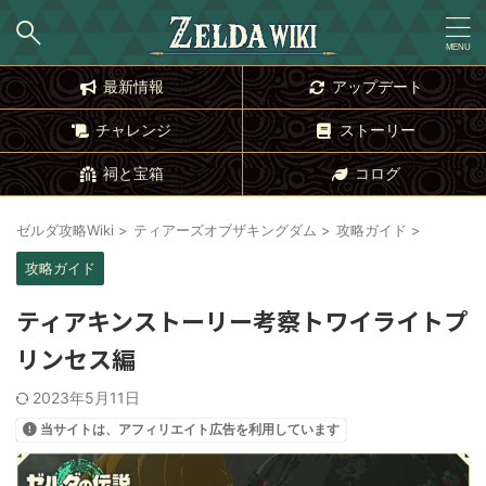
最新情報
アップデート
チャレンジ
ストーリー
祠と宝箱
コログ
ゼルダ攻略Wiki
>
ティアーズオブザキングダム
>
攻略ガイド
>
攻略ガイド
ティアキンストーリー考察トワイライトプ
リンセス編
2023年5月11日
当サイトは、アフィリエイト広告を利用しています