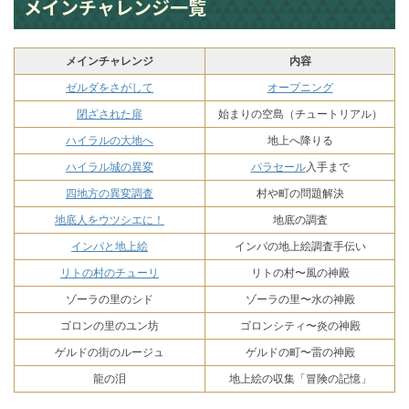
メインチャレンジ一覧
メインチャレンジ
内容
ゼルダをさがして
オープニング
閉ざされた扉
始まりの空島（チュートリアル）
ハイラルの大地へ
地上へ降りる
ハイラル城の異変
パラセール
入手まで
四地方の異変調査
村や町の問題解決
地底人をウツシエに！
地底の調査
インパと地上絵
インパの地上絵調査手伝い
リトの村のチューリ
リトの村〜風の神殿
ゾーラの里のシド
ゾーラの里〜水の神殿
ゴロンの里のユン坊
ゴロンシティ〜炎の神殿
ゲルドの街のルージュ
ゲルドの町〜雷の神殿
龍の泪
地上絵の収集「冒険の記憶」