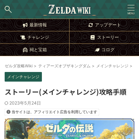
最新情報
アップデート
チャレンジ
ストーリー
祠と宝箱
コログ
ゼルダ攻略Wiki
>
ティアーズオブザキングダム
>
メインチャレンジ
>
メインチャレンジ
ストーリー(メインチャレンジ)攻略手順
2023年5月24日
当サイトは、アフィリエイト広告を利用しています