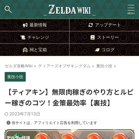
最新情報
アップデート
チャレンジ
ストーリー
祠と宝箱
コログ
ゼルダ攻略Wiki
>
ティアーズオブザキングダム
>
裏技小技
>
裏技小技
【ティアキン】無限肉稼ぎのやり方とルピ
ー稼ぎのコツ！金策最効率【裏技】
2023年7月13日
当サイトは、アフィリエイト広告を利用しています