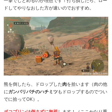
一撃でしとめるのが理想です！打ち損じたら、ロー
ドしてやりなおした方が速いのでおすすめ。
熊を倒したら、ドロップした
肉
を拾います（肉の他
に
ガンバリバチのハチミツ
もドロップするのでつい
でに拾ってOK）。
ボコブリンは倒さずに無視
します！（ここかなり重