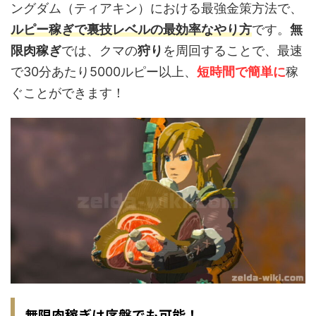
ングダム（ティアキン）における最強金策方法で、
ルピー稼ぎで裏技レベルの最効率なやり方
です。
無
限肉稼ぎ
では、クマの
狩り
を周回することで、最速
で30分あたり5000ルピー以上、
短時間で簡単に
稼
ぐことができます！
無限肉稼ぎは序盤でも可能！