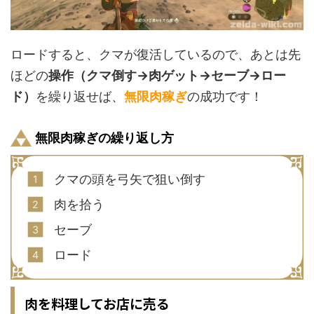
ロードすると、クマが復活しているので、あとは先
ほどの
操作（クマ倒す→肉ゲット→セーブ→ロー
ド）
を繰り返せば、
無限肉稼ぎ
の成功です！
無限肉稼ぎの繰り返し方
クマの頭を弓矢で狙い倒す
肉を拾う
セーブ
ロード
肉を料理してお店に売る