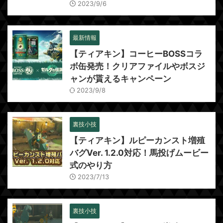
2023/9/6
最新情報
【ティアキン】コーヒーBOSSコラ
ボ缶発売！クリアファイルやボスジ
ャンが貰えるキャンペーン
2023/9/8
裏技小技
【ティアキン】ルピーカンスト増殖
バグVer. 1.2.0対応！馬投げムービー
式のやり方
2023/7/13
裏技小技