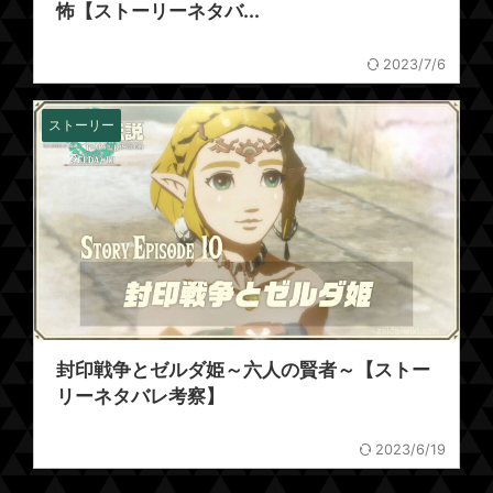
怖【ストーリーネタバ...
2023/7/6
ストーリー
封印戦争とゼルダ姫～六人の賢者～【ストー
リーネタバレ考察】
2023/6/19