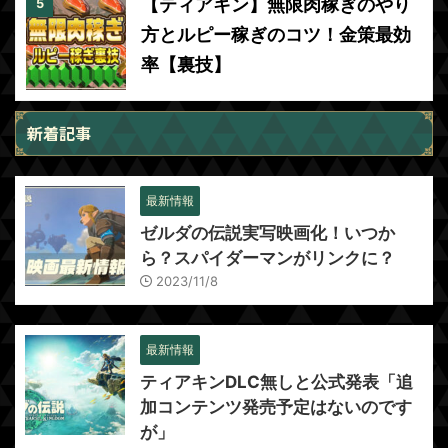
【ティアキン】無限肉稼ぎのやり
方とルピー稼ぎのコツ！金策最効
率【裏技】
新着記事
最新情報
ゼルダの伝説実写映画化！いつか
ら？スパイダーマンがリンクに？
2023/11/8
最新情報
ティアキンDLC無しと公式発表「追
加コンテンツ発売予定はないのです
が」