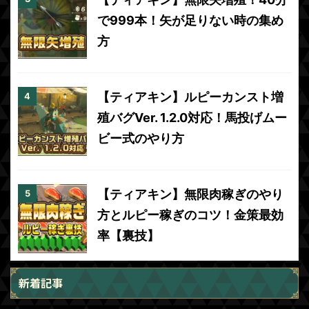
で999本！矢が足りない時の集め
方
【ティアキン】ルピーカンスト増
殖バグVer. 1.2.0対応！馬投げムー
ビー式のやり方
【ティアキン】無限肉稼ぎのやり
方とルピー稼ぎのコツ！金策最効
率【裏技】
新着記事