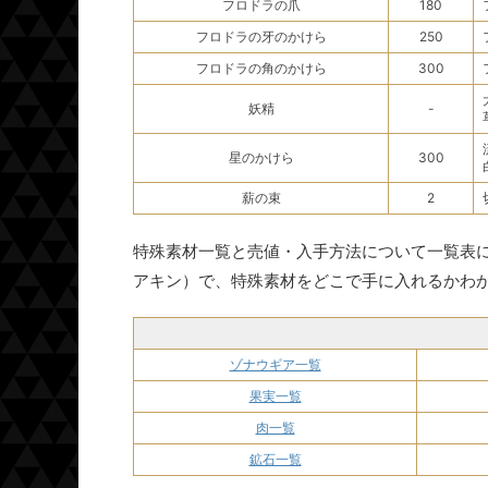
フロドラの爪
180
フロドラの牙のかけら
250
フロドラの角のかけら
300
妖精
-
星のかけら
300
薪の束
2
特殊素材一覧と売値・入手方法について一覧表
アキン）で、特殊素材をどこで手に入れるかわ
ゾナウギア一覧
果実一覧
肉一覧
鉱石一覧