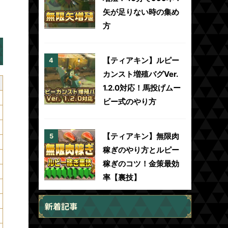
矢が足りない時の集め
方
【ティアキン】ルピー
カンスト増殖バグVer.
1.2.0対応！馬投げムー
ビー式のやり方
【ティアキン】無限肉
稼ぎのやり方とルピー
稼ぎのコツ！金策最効
率【裏技】
新着記事