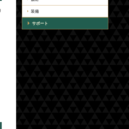
り
装備
。
サポート