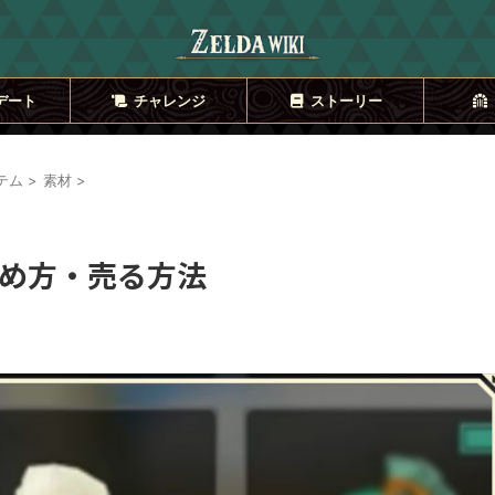
デート
チャレンジ
ストーリー
テム
>
素材
>
め方・売る方法